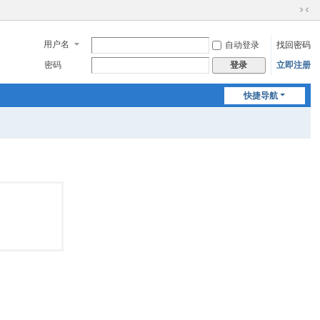
切
换
用户名
自动登录
找回密码
到
窄
密码
立即注册
登录
版
快捷导航