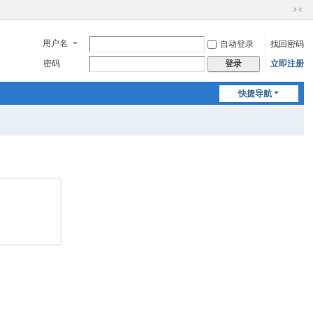
切
换
用户名
自动登录
找回密码
到
窄
密码
立即注册
登录
版
快捷导航